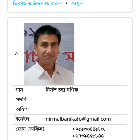
ভিকার্ড ডাউনলোড করুন
•
দেখুন
৩
নাম
নির্মল চন্দ্র বণিক
পদবি
অফিস
ইমেইল
nirmalbanikafo
@gmail.com
ফোন (অফিস)
০২৯৯৬৬৪৪৯৮৩,
০১৭৬৯৪৫৯৮৪৪