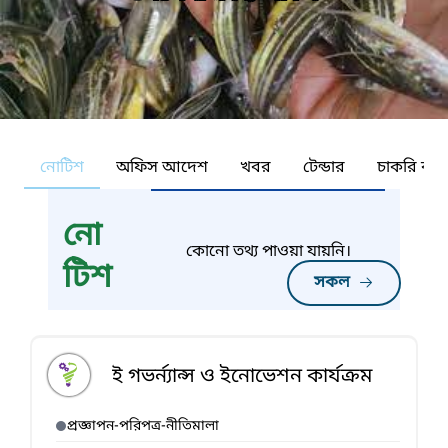
নোটিশ
অফিস আদেশ
খবর
টেন্ডার
চাকরি কর্ন
নো
কোনো তথ্য পাওয়া যায়নি।
টিশ
সকল
ই গভর্ন্যান্স ও ইনোভেশন কার্যক্রম
প্রজ্ঞাপন-পরিপত্র-নীতিমালা