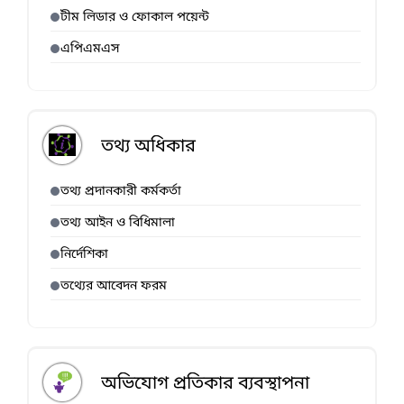
টীম লিডার ও ফোকাল পয়েন্ট
এপিএমএস
তথ্য অধিকার
তথ্য প্রদানকারী কর্মকর্তা
তথ্য আইন ও বিধিমালা
নির্দেশিকা
তথ্যের আবেদন ফরম
অভিযোগ প্রতিকার ব্যবস্থাপনা